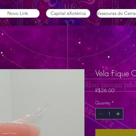
Novo Link
Capital eXotérica
Vassouras do Cerr
Vela Fique 
Price
R$26.00
Quantity
*