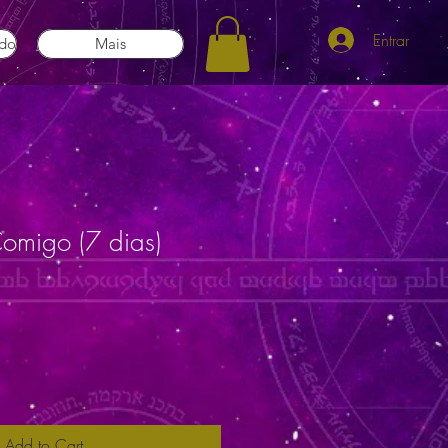
Entrar
ado
Mais
Comigo (7 dias)
Add to Cart