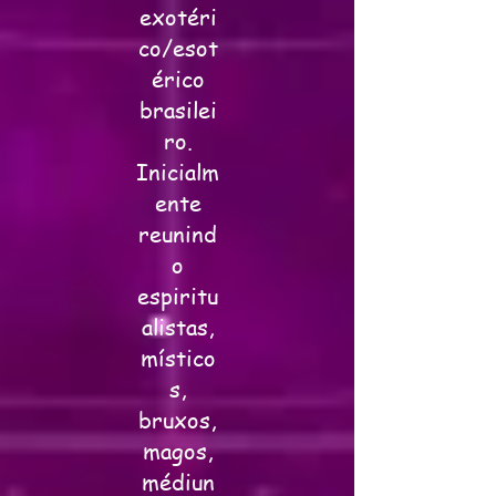
exotéri
co/esot
érico
brasilei
ro.
Inicialm
ente
reunind
o
espiritu
alistas,
místico
s,
bruxos,
magos,
médiun