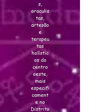
s,
oraculis
tas,
artesão
e
terapeu
tas
holístic
os do
centro
oeste,
mais
especifi
cament
e no
Distrito