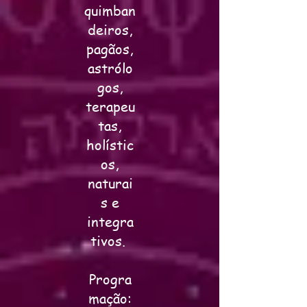
quimban
deiros,
pagãos,
astrólo
gos,
terapeu
tas,
holístic
os,
naturai
s e
integra
tivos.
Progra
mação: