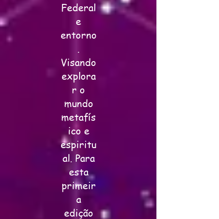
Federal
e
entorno
.
Visando
explora
r o
mundo
metafís
ico e
espiritu
al. Para
esta
primeir
a
edição