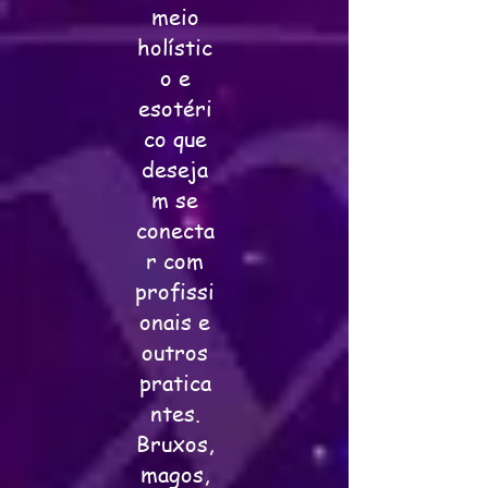
meio
holístic
o e
esotéri
co que
deseja
m se
conecta
r com
profissi
onais e
outros
pratica
ntes.
Bruxos,
magos,