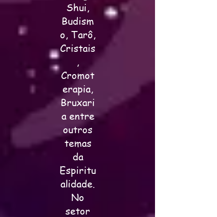
Shui,
Budism
o, Tarô,
Cristais
,
Cromot
erapia,
Bruxari
a entre
outros
temas
da
Espiritu
alidade.
No
setor