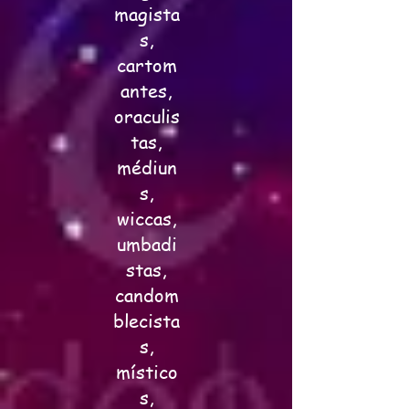
magista
s,
cartom
antes,
oraculis
tas,
médiun
s,
wiccas,
umbadi
stas,
candom
blecista
s,
místico
s,