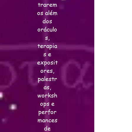
trarem
os além
dos
oráculo
s,
terapia
s e
exposit
ores,
palestr
as,
worksh
ops e
perfor
mances
de