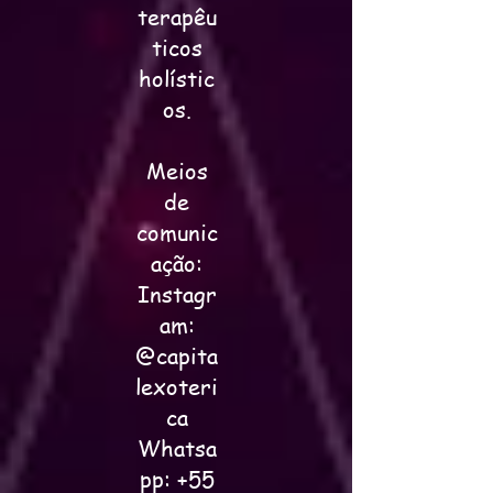
terapêu
ticos
holístic
os.
Meios
de
comunic
ação:
Instagr
am:
@capita
lexoteri
ca
Whatsa
pp:
+55