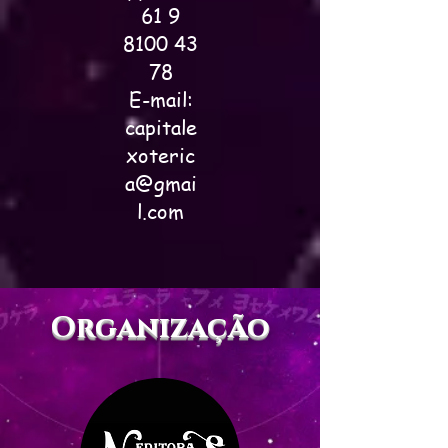
61 9
8100 43
78
E-mail:
capitale
xoteric
a@gmai
l.com
Organização