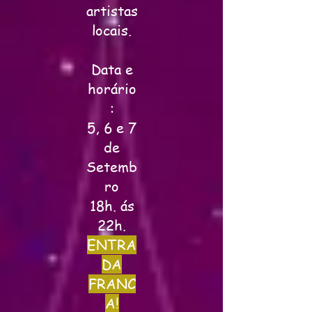
artistas
locais.
Data e
horário
:
5, 6 e 7
de
Setemb
ro
18h. ás
22h.
ENTRA
DA
FRANC
A!