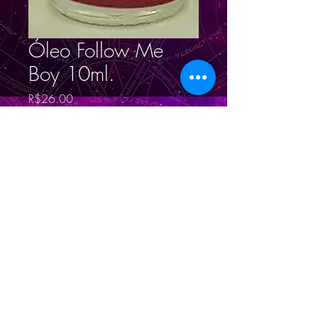
Óleo Follow Me
Boy 10ml.
Price
R$26.00
Quantity
*
Add to Cart
© 2023 por
Magno
Constantino
.