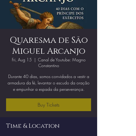
Quaresma de São
Miguel Arcanjo
Fri, Aug 15
  |  
Canal de Youtube: Magno
Constantino
Durante 40 dias, somos convidados a vestir a
armadura da fé, levantar o escudo da oração
e empunhar a espada da perseverança.
Buy Tickets
Time & Location