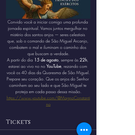
Convido você a iniciar comigo uma profunda 
jornada espiritual. Vamos juntos mergulhar no 
mistério dos santos anjos — seres celestiais 
que, sob o comando de São Miguel Arcanjo, 
combatem o mal e iluminam o caminho dos 
que buscam a verdade.
A partir do dia 
15 de agosto
, sempre às 
22h
, 
estarei ao vivo no no 
YouTube
, rezando com 
você os 40 dias da Quaresma de São Miguel.
Prepare seu coração. Que os anjos do Senhor 
caminhem ao seu lado e que São Miguel te 
proteja em cada passo dessa missão.
https://www.youtube.com/@MagnoConstanti
no
Tickets