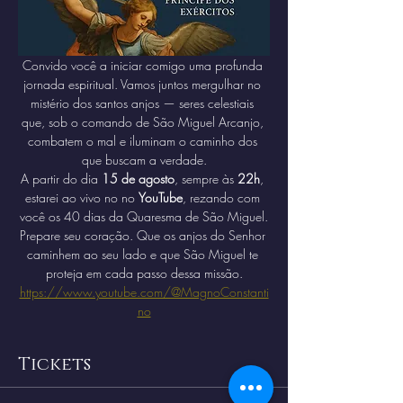
Convido você a iniciar comigo uma profunda 
jornada espiritual. Vamos juntos mergulhar no 
mistério dos santos anjos — seres celestiais 
que, sob o comando de São Miguel Arcanjo, 
combatem o mal e iluminam o caminho dos 
que buscam a verdade.
A partir do dia 
15 de agosto
, sempre às 
22h
, 
estarei ao vivo no no 
YouTube
, rezando com 
você os 40 dias da Quaresma de São Miguel.
Prepare seu coração. Que os anjos do Senhor 
caminhem ao seu lado e que São Miguel te 
proteja em cada passo dessa missão.
https://www.youtube.com/@MagnoConstanti
no
Tickets