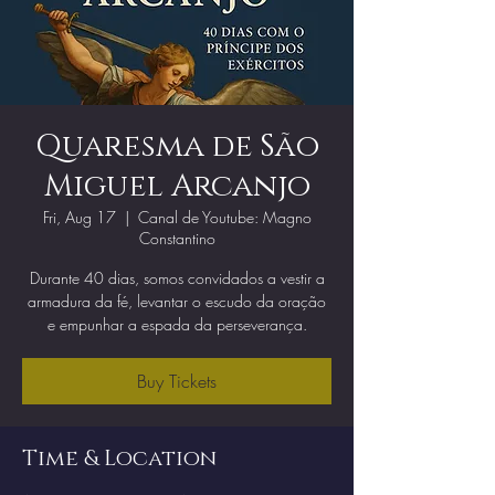
Quaresma de São
Miguel Arcanjo
Fri, Aug 17
  |  
Canal de Youtube: Magno
Constantino
Durante 40 dias, somos convidados a vestir a
armadura da fé, levantar o escudo da oração
e empunhar a espada da perseverança.
Buy Tickets
Time & Location