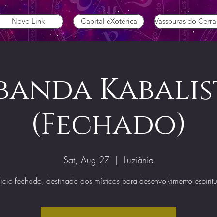
Novo Link
Capital eXotérica
Vassouras do Cerr
banda Kabalis
(Fechado)
Sat, Aug 27
  |  
Luziânia
icio fechado, destinado aos místicos para desenvolvimento espiritu