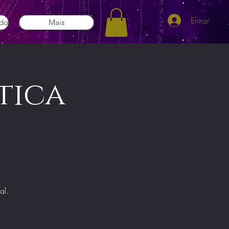
Entrar
ado
Mais
tica
al.