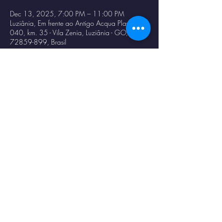
Dec 13, 2025, 7:00 PM – 11:00 PM
Luziânia, Em frente ao Antigo Acqua Play - BR-
040, km. 35 - Vila Zenia, Luziânia - GO,
72859-899, Brasil
Share this event
© 2023 por
Magno
Constantino
.