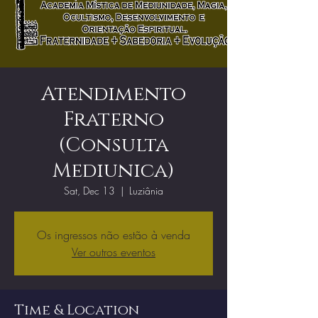
Atendimento
Fraterno
(Consulta
Mediunica)
Sat, Dec 13
  |  
Luziânia
Os ingressos não estão à venda
Ver outros eventos
Time & Location