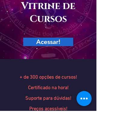
Vitrine de
Cursos
Acessar!
+ de 300 opções de cursos!
Certificado na hora!
Suporte para dúvidas!
Preços acessíveis!
100% on line, a distancia!
Estude sem sair de casa!