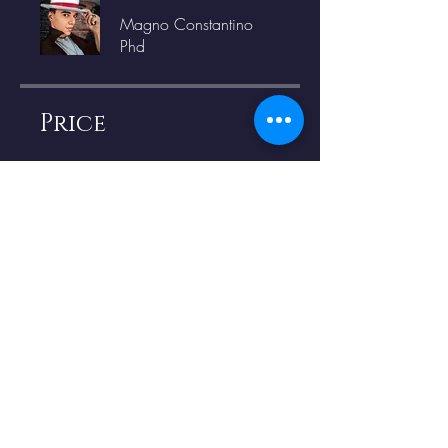
Magno Constantino
Phd
Price
Free
Share
Request to Join