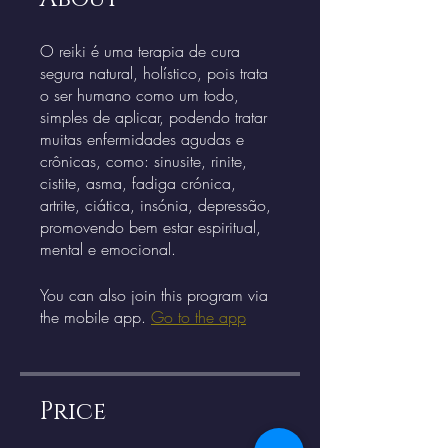
O reiki é uma terapia de cura
segura natural, holístico, pois trata
o ser humano como um todo,
simples de aplicar, podendo tratar
muitas enfermidades agudas e
crônicas, como: sinusite, rinite,
cistite, asma, fadiga crónica,
artrite, ciática, insónia, depressão,
promovendo bem estar espiritual,
You can also join this program via
the mobile app.
Go to the app
Price