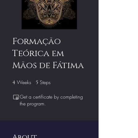
Formação
Teórica em
Mãos de Fátima
Weeks
4 Weeks
Steps
5 Steps
4
5
Get a certificate by completing
the program.
About