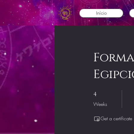
Início
Forma
Egipci
4 Weeks
4
Weeks
Get a certificat