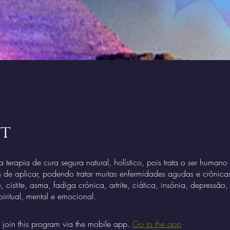
t
a terapia de cura segura natural, holístico, pois trata o ser huma
s de aplicar, podendo tratar muitas enfermidades agudas e crônic
ite, cistite, asma, fadiga crónica, artrite, ciática, insónia, depress
 join this program via the mobile app.
Go to the app