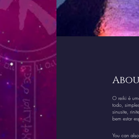
Abou
O reiki é um
todo, simple
sinusite, rin
You can also