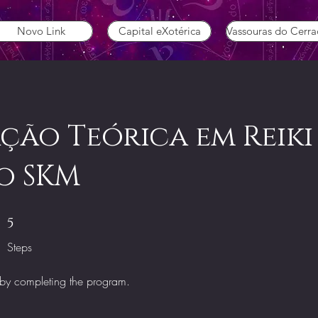
Novo Link
Capital eXotérica
Vassouras do Cerr
ção Teórica em Reiki
o SKM
5 Steps
5
Steps
e by completing the program.