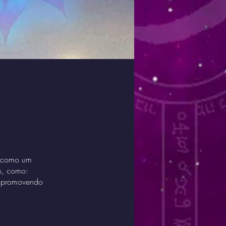
no como um
as, como:
ão, promovendo