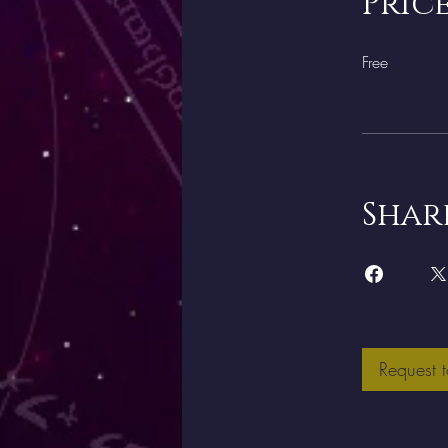
Pric
Free
Shar
Request t