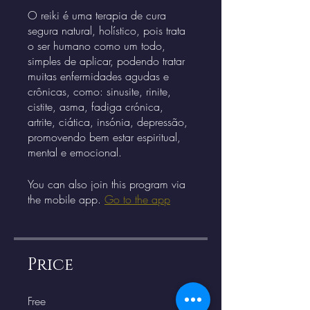
O reiki é uma terapia de cura
segura natural, holístico, pois trata
o ser humano como um todo,
simples de aplicar, podendo tratar
muitas enfermidades agudas e
crônicas, como: sinusite, rinite,
cistite, asma, fadiga crónica,
artrite, ciática, insónia, depressão,
promovendo bem estar espiritual,
You can also join this program via
the mobile app.
Go to the app
Price
Free