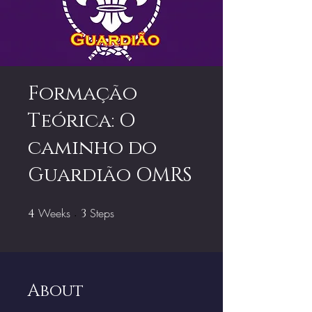
Formação
Teórica: O
caminho do
Guardião OMRS
Weeks
4 Weeks
Steps
3 Steps
4
3
About