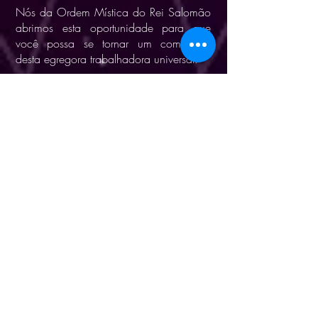
Nós da Ordem Mística do Rei Salomão
abrimos esta oportunidade para que
você possa se tornar um comissário
desta egregora trabalhadora universal.
O Projeto C.E.U. é o convite para uma
formação continua e trabalhos espirituais
voluntarios sob a regencia e mentoria do
Mestre Magno Constantino PhD.
Ao ingressar neste projeto você fará
parte da Ordem Mística do Rei Salomão
como comissário energetico universal e
receberá todos treinamentos, orientações
e sintonizações constantes para seu
equilibrio pessoal e espiritual 100% a
distancia. Este é um trabalho
universalista, voluntario e holistico não
tendo qualquer distinção de crença,
sexo, religião, nacionalidade e/ou