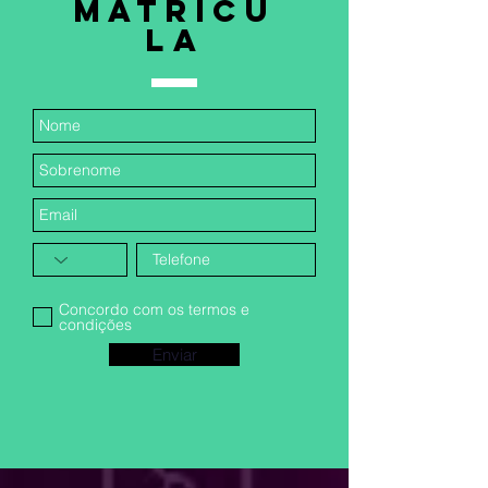
Matrícu
la
Concordo com os termos e
condições
Enviar