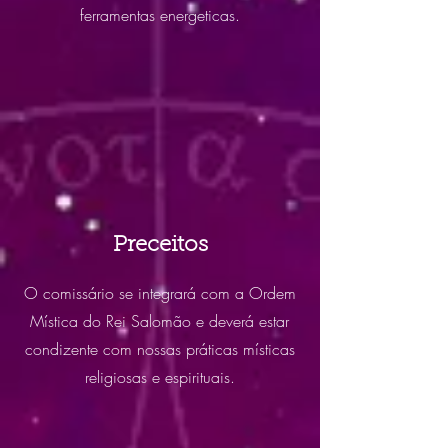
ferramentas energeticas.
Preceitos
O comissário se integrará com a Ordem
Mística do Rei Salomão e deverá estar
condizente com nossas práticas místicas
religiosas e espirituais.