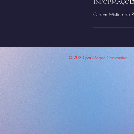
Informaçõe
Ordem Mística do Re
© 2023 por
Magno Constantino
.