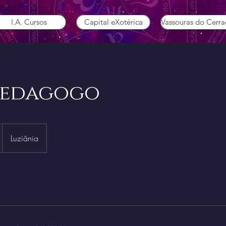
I.A. Cursos
Capital eXotérica
Vassouras do Cerr
pedagogo
Luziânia