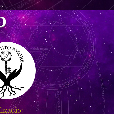
o
lização: