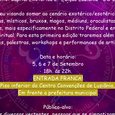
eu visando somar ao cenário exotérico/esotérico
as, místicos, bruxos, magos, médiuns, oraculista
e, mais especificamente no Distrito Federal e e
ritual. Para esta primeira edição traremos além 
s, palestras, workshops e performances de artis
Data e horário:
5, 6 e 7 de Setembro
18h. ás 22h.
ENTRADA FRANCA!
 Piso inferior do Centro Convenções de Luziânia,
Em frente a prefeitura municipal.
Público-alvo:
is diversas vertentes, pessoas que se simpatizam