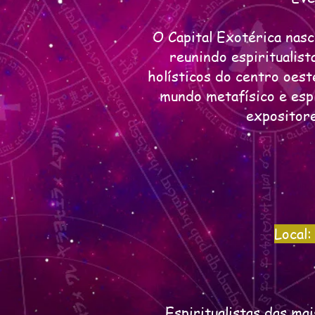
O Capital Exotérica nasc
reunindo espiritualist
holísticos do centro oest
mundo metafísico e espi
expositore
Local:
Espiritualistas das ma