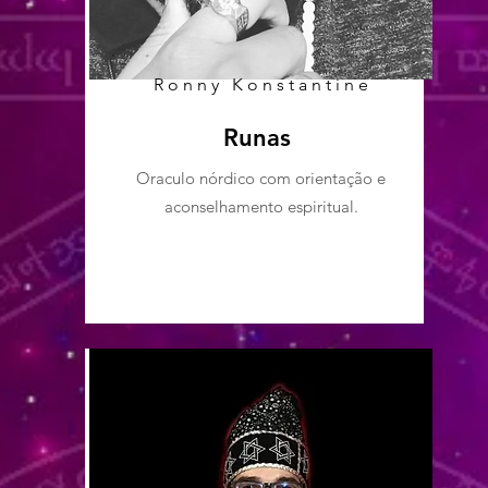
Ronny Konstantine
Runas
Oraculo nórdico com orientação e
aconselhamento espiritual.