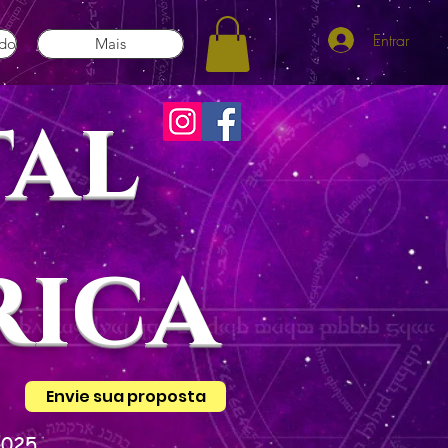
Entrar
ado
Mais
tal
rica
Envie sua proposta
2025