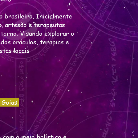
 brasileiro. Inicialmente
s, artesão e terapeutas
ntorno. Visando explorar o
dos oráculos, terapias e
tas locais.
 Goias.
 com o meio holístico e