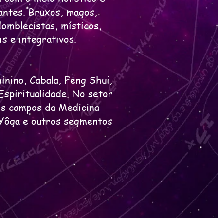
antes. Bruxos, magos,
domblecistas, místicos,
is e integrativos.
inino, Cabala, Feng Shui,
Espiritualidade. No setor
sos campos da Medicina
 Yôga e outros segmentos