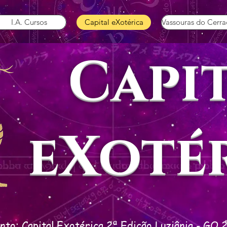
I.A. Cursos
Capital eXotérica
Vassouras do Cerr
Capi
eXoté
nto: Capital Exotérica 2ª Edição Luziânia - GO 