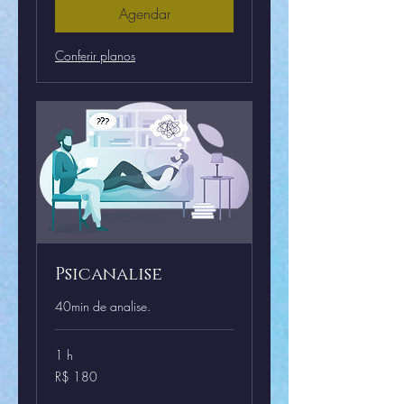
Agendar
Conferir planos
Psicanalise
40min de analise.
1 h
180
R$ 180
Reais
brasileiros