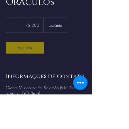
Oraculos
280
Reais
1 h
1
R$ 280
Luziânia
brasileiros
Agendar
Informações de contato
Ordem Mística do Rei Salomão (Vila Zeina) -
Luziânia, GO, Brasil