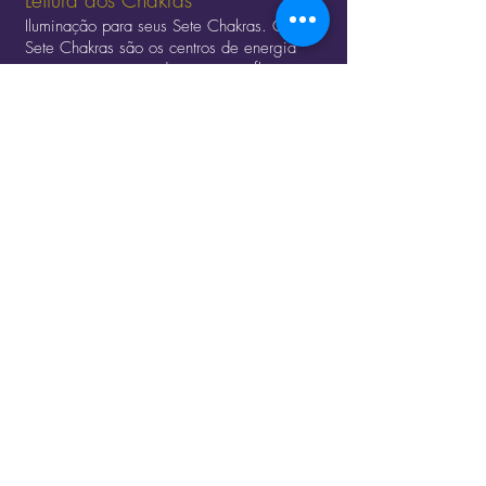
Leitura dos Chakras
Iluminação para seus Sete Chakras. Os
Sete Chakras são os centros de energia
em nosso corpo, onde a energia flui.
Leitura das Mãos
Leitura fundamental. Percepções
para você mesmo, seu futuro e sua
vida amorosa.
© 2023 por
Magno