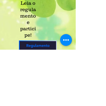
Leia o
regula
mento
e
partici
pe!
Regulamento
Se inscreva!
© 2023 por
Magno
Constantino
.