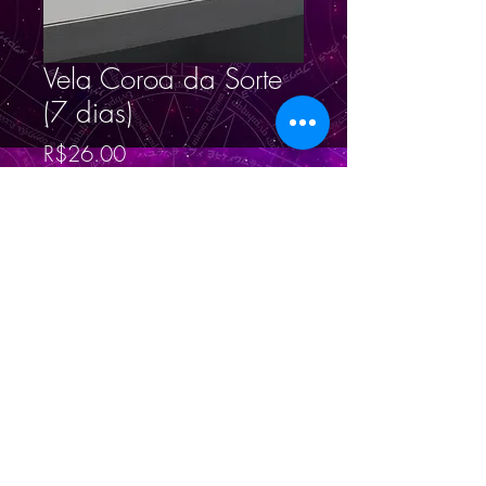
Vela Coroa da Sorte
(7 dias)
Price
R$26.00
Quantity
*
Add to Cart
© 2023 por
Magno
Constantino
.