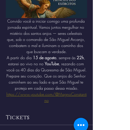
Convido você a iniciar comigo uma profunda 
jornada espiritual. Vamos juntos mergulhar no 
mistério dos santos anjos — seres celestiais 
que, sob o comando de São Miguel Arcanjo, 
combatem o mal e iluminam o caminho dos 
que buscam a verdade.
A partir do dia 
15 de agosto
, sempre às 
22h
, 
estarei ao vivo no no 
YouTube
, rezando com 
você os 40 dias da Quaresma de São Miguel.
Prepare seu coração. Que os anjos do Senhor 
caminhem ao seu lado e que São Miguel te 
proteja em cada passo dessa missão.
https://www.youtube.com/@MagnoConstanti
no
Tickets