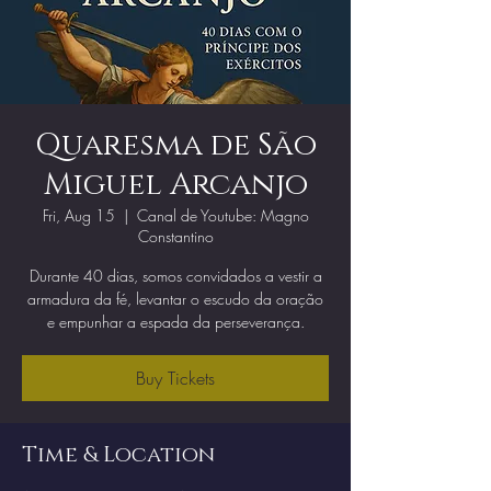
Quaresma de São
Miguel Arcanjo
Fri, Aug 15
  |  
Canal de Youtube: Magno
Constantino
Durante 40 dias, somos convidados a vestir a
armadura da fé, levantar o escudo da oração
e empunhar a espada da perseverança.
Buy Tickets
Time & Location