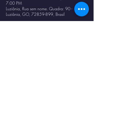
7:00 PM
Luziânia, Rua sem nome. Quadra: 90 -
Luziânia, GO, 72859-899, Brasil
Share this event
© 2023 por
Magno
Constantino
.