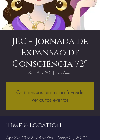
JEC - Jornada de
Expansão de
Consciência 72º
Sat, Apr 30
  |  
Luziânia
Os ingressos não estão à venda
Ver outros eventos
Time & Location
Apr 30, 2022, 7:00 PM – May 01, 2022,