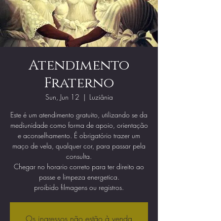
Atendimento
Fraterno
Sun, Jun 12
  |  
Luziânia
Este é um atendimento gratuito, utilizando se da
mediunidade como forma de apoio, orientação
e aconselhamento. É obrigatório trazer um
maço de vela, qualquer cor, para passar pela
consulta.
Chegar no horario correto para ter direito ao
passe e limpeza energetica.
proibido filmagens ou registros.
Os ingressos não estão à venda