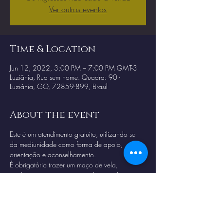
Ver outros eventos
Time & Location
Jun 12, 2022, 3:00 PM – 7:00 PM GMT-3
Luziânia, Rua sem nome. Quadra: 90 -
Luziânia, GO, 72859-899, Brasil
About the event
Este é um atendimento gratuito, utilizando se 
da mediunidade como forma de apoio, 
orientação e aconselhamento. 
É obrigatório trazer um maço de vela, 
qualquer cor, para passar pela consulta. 
Chegar no horario correto para ter direito ao 
passe e limpeza energetica.
Proibido filmagens ou registros sem expressa 
autorização.