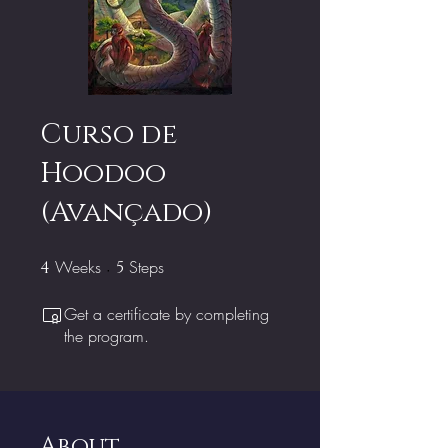
Curso de
Hoodoo
(Avançado)
Weeks
4 Weeks
Steps
5 Steps
4
5
Get a certificate by completing
the program.
About