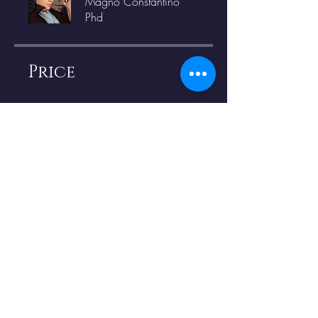
Magno Constantino
Phd
Price
R$323.00
Share
Request to Join