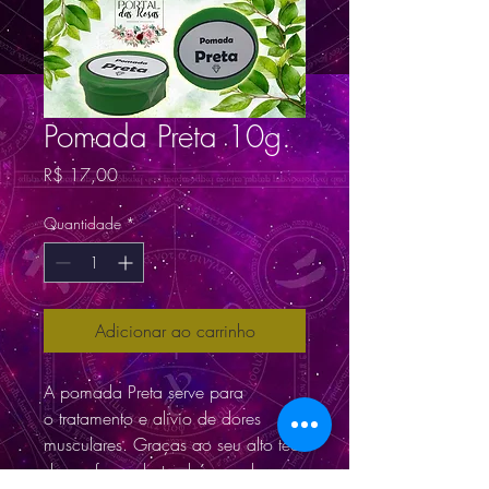
Pomada Preta 10g.
Preço
R$ 17,00
Quantidade
*
Adicionar ao carrinho
A pomada Preta serve para
o tratamento e alivio de dores
musculares. Graças ao seu alto teor
de canfora, ela também pode ser