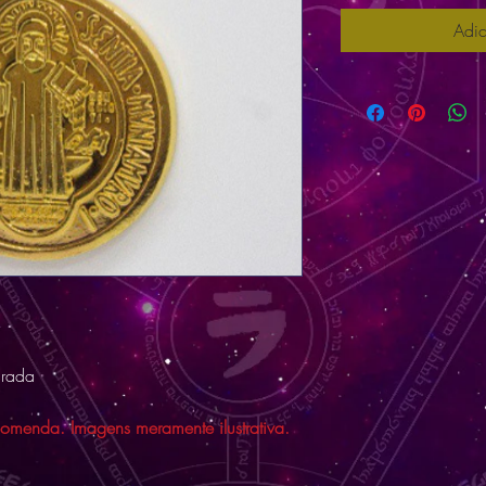
Adic
urada
comenda. Imagens meramente ilustrativa.