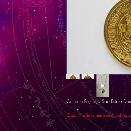
Corrente Pescoço São Bento Do
Obs.: Produto artesanal, sob en