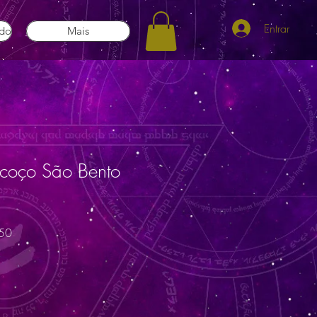
Entrar
ado
Mais
scoço São Bento
Preço
50
promocional