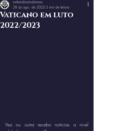
ordemdoreisalomao
Todos posts
28 de ago. de 2022
2 min de leitura
Vaticano em luto
Poções
2022/2023
Vez ou outra recebo noticias a nivel 