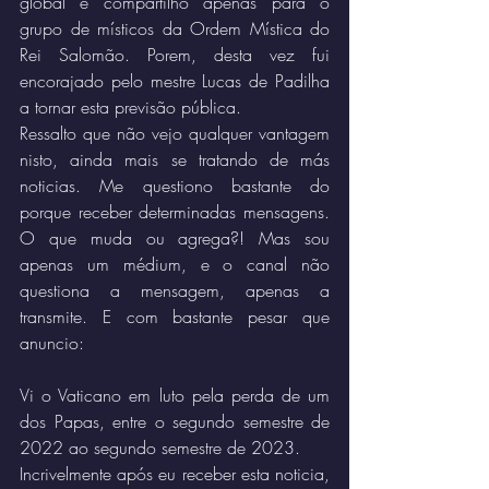
global e compartilho apenas para o 
grupo de místicos da Ordem Mística do 
Rei Salomão. Porem, desta vez fui 
encorajado pelo mestre Lucas de Padilha 
a tornar esta previsão pública. 
Ressalto que não vejo qualquer vantagem 
nisto, ainda mais se tratando de más 
noticias. Me questiono bastante do 
porque receber determinadas mensagens. 
O que muda ou agrega?! Mas sou 
apenas um médium, e o canal não 
questiona a mensagem, apenas a 
transmite. E com bastante pesar que 
anuncio: 
Vi o Vaticano em luto pela perda de um 
dos Papas, entre o segundo semestre de 
2022 ao segundo semestre de 2023. 
Incrivelmente após eu receber esta noticia, 