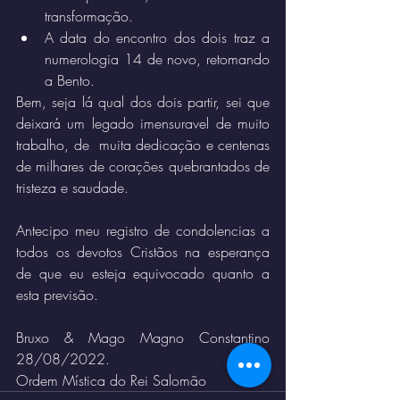
transformação. 
A data do encontro dos dois traz a 
numerologia 14 de novo, retomando 
a Bento.
Bem, seja lá qual dos dois partir, sei que 
deixará um legado imensuravel de muito 
trabalho, de  muita dedicação e centenas 
de milhares de corações quebrantados de 
tristeza e saudade. 
Antecipo meu registro de condolencias a 
todos os devotos Cristãos na esperança 
de que eu esteja equivocado quanto a 
esta previsão. 
Bruxo & Mago Magno Constantino 
28/08/2022.
Ordem Mística do Rei Salomão 