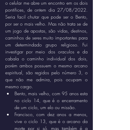
o celular me abre um encontro em os dois 
pontifices, de ontem dia 27/08/2022. 
Seria facil chutar que pode ser o Bento, 
por ser o mais velho. Mas não trata se de 
um jogo de apostas, são vidas, destinos, 
caminhos de seres muito importantes para 
um determindado grupo religioso. Fui 
investigar por meio dos oraculos e da 
cabala o caminho individual dos dois, 
porém ambos possuem o mesmo arcano 
espiritual, são regidos pelo número 3, o 
que não me admira, pois ocupam o 
mesmo cargo. 
Bento, mais velho, com 95 anos esta 
no ciclo 14, que é o encerramento 
de um ciclo, um elo ou missão. 
Francisco, com dez anos a menos, 
vive o ciclo 13, que é o arcano da 
morte por si só, mas também é a 