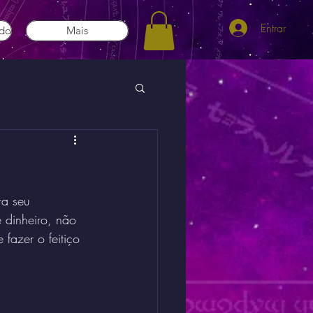
Entrar
ado
Mais
ra seu 
 dinheiro, não 
fazer o feitiço 