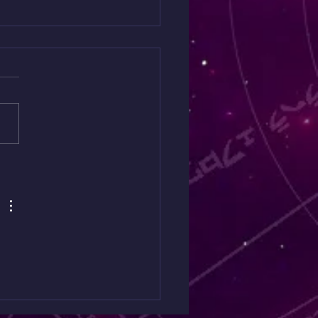
8 - Ganesha (AMORS)