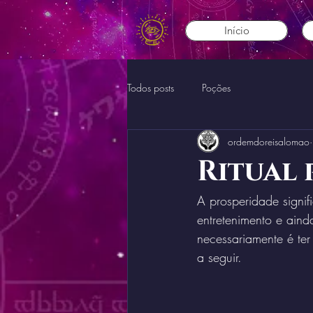
Início
Todos posts
Poções
ordemdoreisalomao
Ritual 
A prosperidade signif
entretenimento e aind
necessariamente é ter
a seguir. 