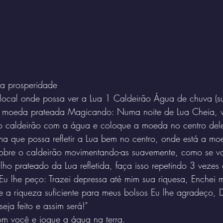
 a prosperidade 
local onde possa ver a Lua 1 Caldeirão Água de chuva (su
1 moeda prateada Magicando: Numa noite de Lua Cheia, v
o caldeirão com a água e coloque a moeda no centro dele
ma que possa refletir a Lua bem no centro, onde está a mo
bre o caldeirão movimentando-as suavemente, como se voc
ilho prateado da Lua refletida, faça isso repetindo 3 vezes
u lhe peço: Trazei depressa até mim sua riquesa, Enchei 
me a riqueza suficiente para meus bolsos Eu lhe agradeço,
eja feito e assim será!" 
m você e jogue a água na terra. 