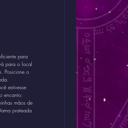
ficiente para 
á para o local 
. Posicione o 
eda. 
ê estivesse 
 o encanto: 
minhas mãos de 
 Dama prateada 