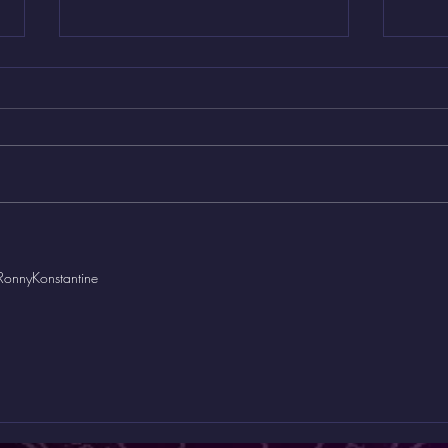
Aduras ty orixás por
Magno Constantino
PhD
📖 Adurás ty Orixás por Magno
Constantino, PhD Mestre em
Saberes Ancestrais, Guardião dos
Mistérios, Iniciado na AMORS ✨
Apresentação...
28/
©
RonnyKonstantine