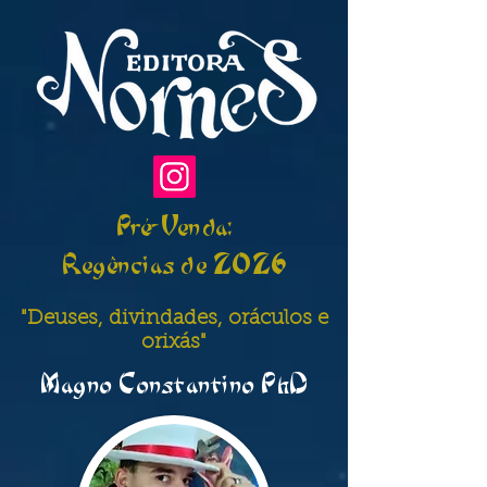
Pré-Venda:
Regências de 2026
"Deuses, divindades, oráculos e
orixás"
Magno Constantino PhD