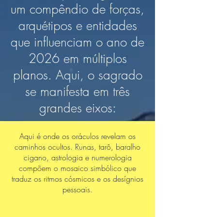
um compêndio de forças,
arquétipos e entidades
que influenciam o ano de
2026 em múltiplos
planos. Aqui, o sagrado
se manifesta em três
grandes eixos:
Aqui é onde os oráculos revelam os
caminhos ocultos. Runas, tarô, baralho
cigano, astrologia e numerologia
compõem o mosaico simbólico que
traduz os ritmos cósmicos e os desígnios
pessoais.