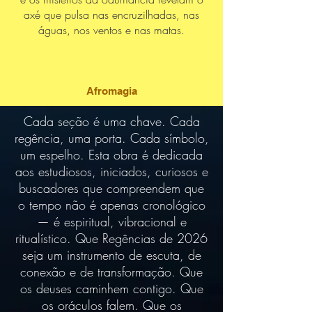
axé que pulsa nas encruzilhadas, nas
águas, nos ventos e nas matas.
Afromagia
Cada seção é uma chave. Cada
regência, uma porta. Cada símbolo,
um espelho. Esta obra é dedicada
aos estudiosos, iniciados, curiosos e
buscadores que compreendem que
o tempo não é apenas cronológico
— é espiritual, vibracional e
ritualístico. Que Regências de 2026
seja um instrumento de escuta, de
conexão e de transformação. Que
os deuses caminhem contigo. Que
os oráculos falem. Que os