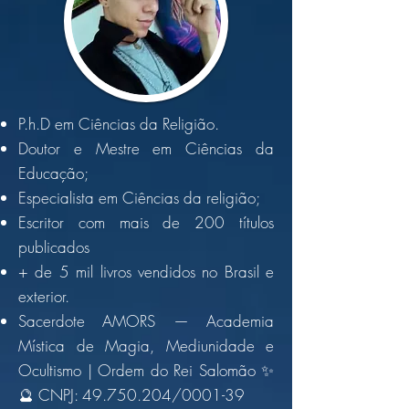
P.h.D em Ciências da Religião.
Doutor e Mestre em Ciências da
Educação;
Especialista em
Ciências da religião;
Escritor com mais de 200 títulos
publicados
+ de 5 mil livros vendidos no Brasil e
exterior.
Sacerdote AMORS — Academia
Mística de Magia, Mediunidade e
Ocultismo | Ordem do Rei Salomão ✨
🔮 CNPJ:
49.750.204
/0001-39