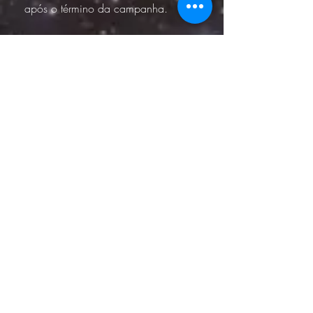
após o término da campanha.
R$48
2
Aliança com os Astros
Simboliza a conexão entre o leitor e
os movimentos celestes.
Está incluso: