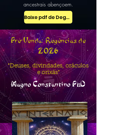
ancestrais abençoem.
Baixe pdf de Degustação
Pré-Venda: Regências de
2026
"Deuses, divindades, oráculos
e orixás"
Magno Constantino PhD