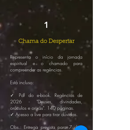
1
Chama do Despertar
Representa o início da jornada
espiritual e o chamado para
compreender as regências.
Está incluso:
✓ Pdf do e-book. Regências de
2026 - "Deuses, divindades,
oráculos e orixás". 140 páginas.
✓ Acesso a live para tirar dúvidas.
Obs.: Entrega prevista para 7 dias