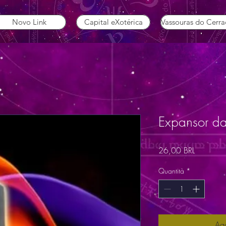
Novo Link
Capital eXotérica
Vassouras do Cerr
Expansor d
Prezzo
26,00 BRL
Quantità
*
Agg