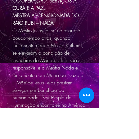
COOPERAÇÃO, SERVIÇOS À
CURA E A PAZ.
MESTRA ASCENCIONADA DO
RAIO RUBI – NADA
O Mestre Jesus foi seu diretor até
pouco tempo atrás, quando
juntamente com o Mestre Kuthumi,
se elevaram à condição de
Instrutores do Mundo. Hoje sua
responsável é a Mestra Nada e
juntamente com Maria de Nazaré
– Mãe de Jesus, elas prestam
serviços em benefício da
humanidade. Seu templo de
iluminação encontra-se na América
do Sul. Costuma-se prestar
homenagens a esta mestra do Raio
Rubi, no início da Primavera,
quando a natureza, aparentemente