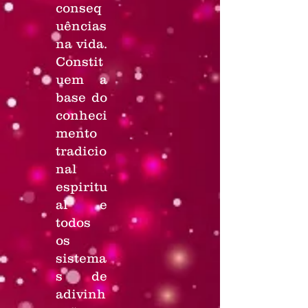
conseq
uências
na vida.
Constit
uem a
base do
conheci
mento
tradicio
nal
espiritu
al e
todos
os
sistema
s de
adivinh