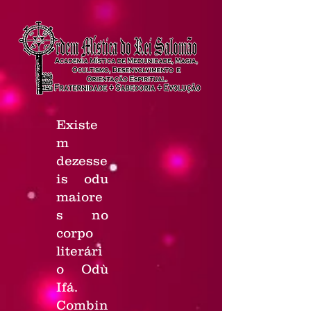
Existe
m
dezesse
is odu
maiore
s no
corpo
literári
o Odù
Ifá.
Combin