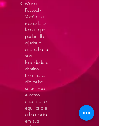
Mapa
Pessoal -
Você esta
rodeado de
forças que
podem lhe
ajudar ou
atrapalhar a
sua
felicidade e
destino.
Este mapa
diz muito
sobre você
e como
encontrar o
equilíbrio e
a harmonia
em sua
vida.
Mandala