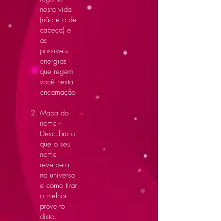
nesta vida
(não é o de
cabeça) e
as
possíveis
energias
que regem
você nesta
encarnação
.
Mapa do
nome -
Descubra o
que o seu
nome
reverbera
no universo
e como tirar
o melhor
proveito
disto.