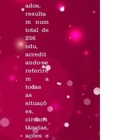
ados,
resulta
m num
total de
256
odu,
acredit
ando-se
referire
m a
todas
as
situaçõ
es,
circuns
tâncias,
ações e