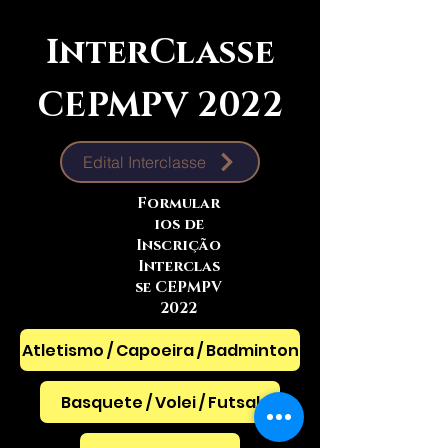
InterClasse
CEPMPV 2022
Edital Interclasse
Formular
ios de
Inscrição
Interclas
se CEPMPV
2022
Atletismo / Capoeira / Badminton
Basquete / Volei / Futsal