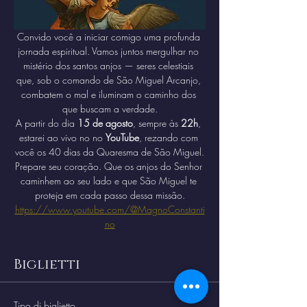
Convido você a iniciar comigo uma profunda 
jornada espiritual. Vamos juntos mergulhar no 
mistério dos santos anjos — seres celestiais 
que, sob o comando de São Miguel Arcanjo, 
combatem o mal e iluminam o caminho dos 
que buscam a verdade.
A partir do dia 
15 de agosto
, sempre às 
22h
, 
estarei ao vivo no no 
YouTube
, rezando com 
você os 40 dias da Quaresma de São Miguel.
Prepare seu coração. Que os anjos do Senhor 
caminhem ao seu lado e que São Miguel te 
proteja em cada passo dessa missão.
https://www.youtube.com/@MagnoConstanti
no
Biglietti
Tipo di biglietto