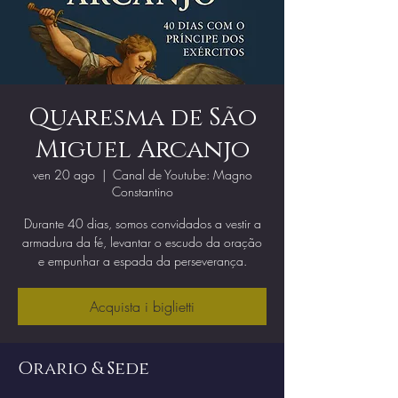
Quaresma de São
Miguel Arcanjo
ven 20 ago
  |  
Canal de Youtube: Magno
Constantino
Durante 40 dias, somos convidados a vestir a
armadura da fé, levantar o escudo da oração
e empunhar a espada da perseverança.
Acquista i biglietti
Orario & Sede