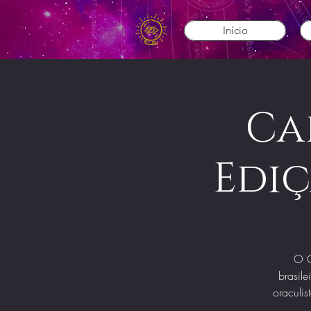
Início
Ca
Ediç
O C
brasile
oraculis