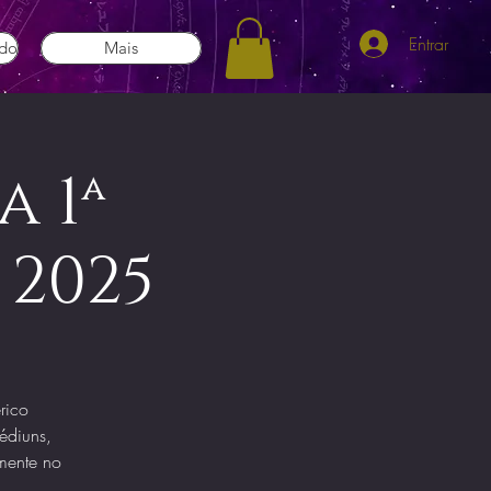
Entrar
ado
Mais
 1ª
 2025
rico
médiuns,
amente no