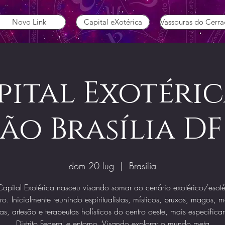
Novo Link
Capital eXotérica
Vassouras do Cerr
pital Exotérica
ão Brasília DF
dom 20 lug
  |  
Brasília
apital Exotérica nasceu visando somar ao cenário exotérico/esoté
iro. Inicialmente reunindo espiritualistas, místicos, bruxos, magos, 
tas, artesão e terapeutas holísticos do centro oeste, mais especific
Distrito Federal e entorno. Visando explorar o mundo meta