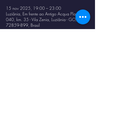
15 nov 2025, 19:00 – 23:00
Luziânia, Em frente ao Antigo Acqua Play - BR-
040, km. 35 - Vila Zenia, Luziânia - GO,
72859-899, Brasil
Condividi questo evento
© 2023 por
Magno
Constantino
.