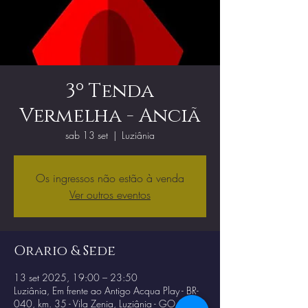
3º Tenda
Vermelha - Anciã
sab 13 set
  |  
Luziânia
Os ingressos não estão à venda
Ver outros eventos
Orario & Sede
13 set 2025, 19:00 – 23:50
Luziânia, Em frente ao Antigo Acqua Play - BR-
040, km. 35 - Vila Zenia, Luziânia - GO,