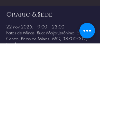
Orario & Sede
22 nov 2025, 19:00 – 23:00
Patos de Minas, Rua: Major Jerônimo, 59 -
Centro, Patos de Minas - MG, 38700-002,
Brasil
Condividi questo evento
© 2023 por
Magno
Constantino
.