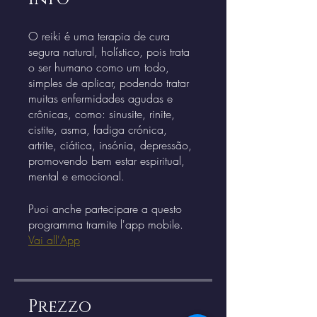
O reiki é uma terapia de cura
segura natural, holístico, pois trata
o ser humano como um todo,
simples de aplicar, podendo tratar
muitas enfermidades agudas e
crônicas, como: sinusite, rinite,
cistite, asma, fadiga crónica,
artrite, ciática, insónia, depressão,
promovendo bem estar espiritual,
Puoi anche partecipare a questo
programma tramite l'app mobile.
Vai all'App
Prezzo