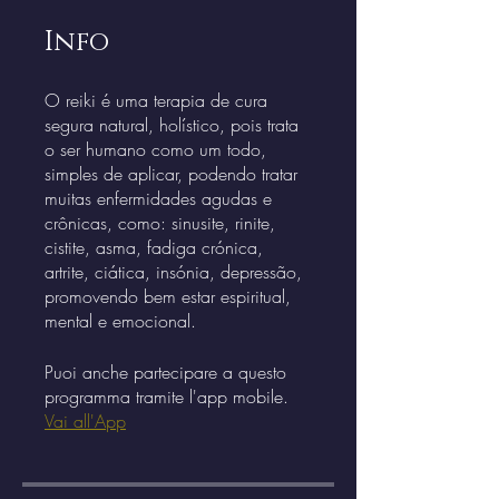
Info
O reiki é uma terapia de cura
segura natural, holístico, pois trata
o ser humano como um todo,
simples de aplicar, podendo tratar
muitas enfermidades agudas e
crônicas, como: sinusite, rinite,
cistite, asma, fadiga crónica,
artrite, ciática, insónia, depressão,
promovendo bem estar espiritual,
Puoi anche partecipare a questo
programma tramite l'app mobile.
Vai all'App