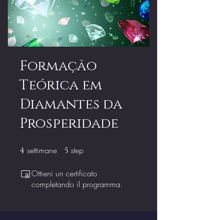
Formação
Teórica em
Diamantes da
Prosperidade
settimane
4 settimane
step
5 step
4
5
Ottieni un certificato
completando il programma.