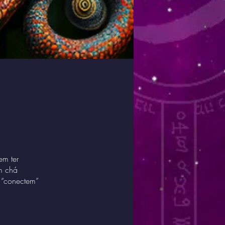
em ter
um chá
o “conectem”