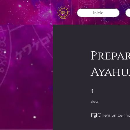
Início
Prepar
Ayahu
3 step
3
step
Ottieni un certi