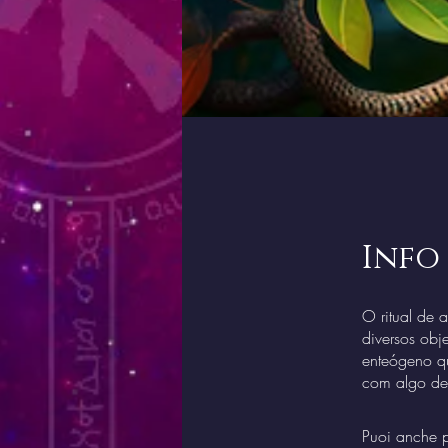
Info
O ritual de 
diversos obj
enteógeno qu
com algo den
Puoi anche p