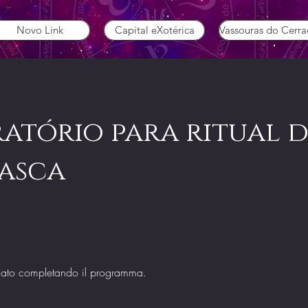
Novo Link
Capital eXotérica
Vassouras do Cerr
atório para ritual d
asca
ficato completando il programma.