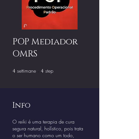
POP Mediador
OMRS
settimane
4 settimane
step
4 step
4
4
Info
O reiki é uma terapia de cura
segura natural, holístico, pois trata
o ser humano como um todo,