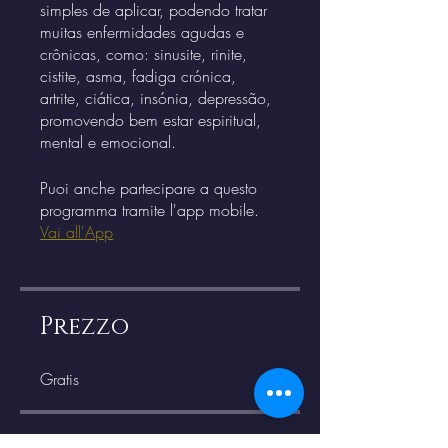
simples de aplicar, podendo tratar
muitas enfermidades agudas e
crônicas, como: sinusite, rinite,
cistite, asma, fadiga crónica,
artrite, ciática, insónia, depressão,
promovendo bem estar espiritual,
Puoi anche partecipare a questo
programma tramite l'app mobile.
Vai all'App
Prezzo
Gratis