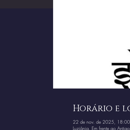
Horário e l
22 de nov. de 2025, 18:00
Luziânia, Em frente ao Antig