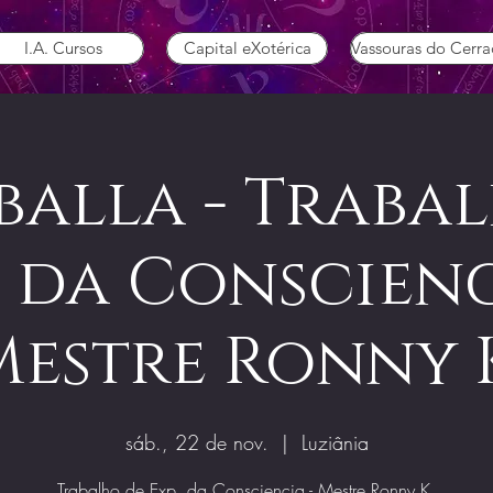
I.A. Cursos
Capital eXotérica
Vassouras do Cerr
alla - Traba
. da Conscienc
Mestre Ronny K
sáb., 22 de nov.
  |  
Luziânia
Trabalho de Exp. da Consciencia - Mestre Ronny K.