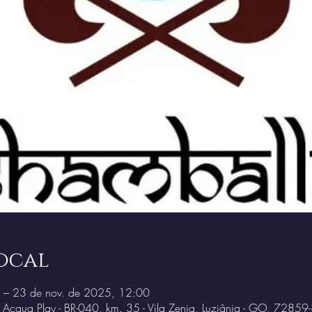
ocal
 – 23 de nov. de 2025, 12:00
o Acqua Play - BR-040, km. 35 - Vila Zenia, Luziânia - GO, 72859-