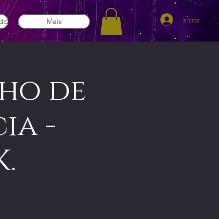
Entrar
ado
Mais
lho de
ia -
.