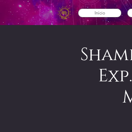
Início
Shamb
Exp