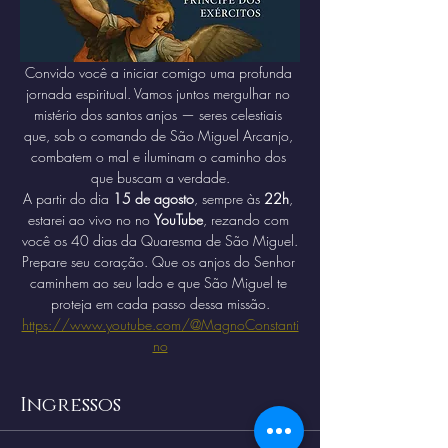
Convido você a iniciar comigo uma profunda 
jornada espiritual. Vamos juntos mergulhar no 
mistério dos santos anjos — seres celestiais 
que, sob o comando de São Miguel Arcanjo, 
combatem o mal e iluminam o caminho dos 
que buscam a verdade.
A partir do dia 
15 de agosto
, sempre às 
22h
, 
estarei ao vivo no no 
YouTube
, rezando com 
você os 40 dias da Quaresma de São Miguel.
Prepare seu coração. Que os anjos do Senhor 
caminhem ao seu lado e que São Miguel te 
proteja em cada passo dessa missão.
https://www.youtube.com/@MagnoConstanti
no
Ingressos