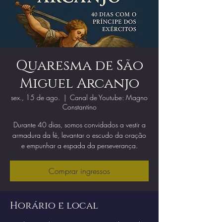
Quaresma de São
Miguel Arcanjo
sex., 15 de ago.
  |  
Canal de Youtube: Magno
Constantino
Durante 40 dias, somos convidados a vestir a
armadura da fé, levantar o escudo da oração
e empunhar a espada da perseverança.
Comprar ingressos
Horário e local