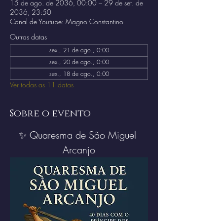
15 de ago. de 2036, 00:00 – 29 de set. de
2036, 23:50
Canal de Youtube: Magno Constantino
Outras datas
sex., 21 de ago., 0:00
sex., 20 de ago., 0:00
sex., 18 de ago., 0:00
Ver todas as 11 datas
Sobre o evento
✨ Quaresma de São Miguel 
Arcanjo