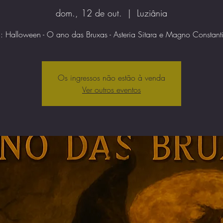
dom., 12 de out.
  |  
Luziânia
a: Halloween - O ano das Bruxas - Asteria Sitara e Magno Constan
Os ingressos não estão à venda
Ver outros eventos