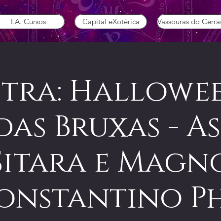
I.A. Cursos
Capital eXotérica
Vassouras do Cerr
stra: Hallowee
as Bruxas - A
Sitara e Magn
onstantino P