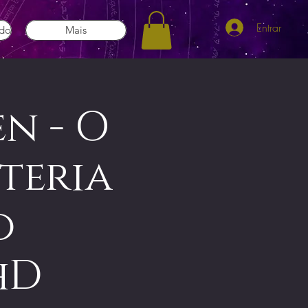
Entrar
ado
Mais
n - O
steria
o
hD