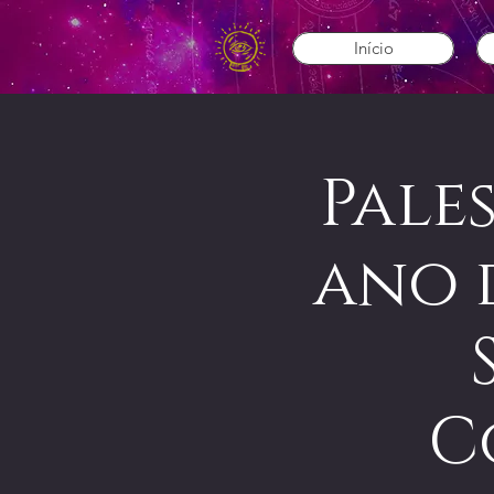
Início
Pale
ano d
C