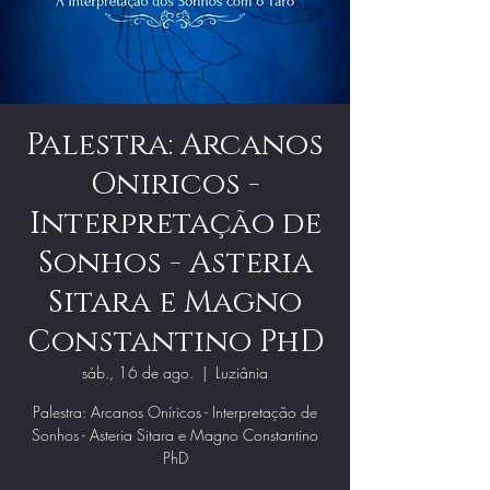
Palestra: Arcanos
Oniricos -
Interpretação de
Sonhos - Asteria
Sitara e Magno
Constantino PhD
sáb., 16 de ago.
  |  
Luziânia
Palestra: Arcanos Oníricos - Interpretação de
Sonhos - Asteria Sitara e Magno Constantino
PhD