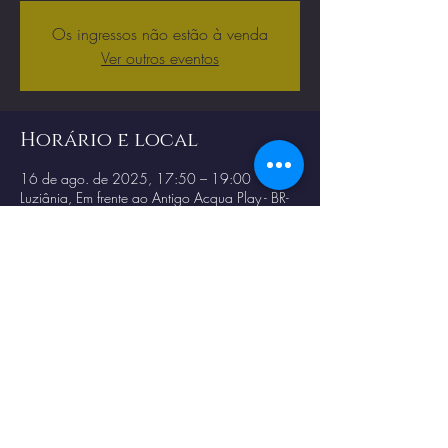
Os ingressos não estão à venda
Ver outros eventos
Horário e local
16 de ago. de 2025, 17:50 – 19:00
Luziânia, Em frente ao Antigo Acqua Play - BR-
040, km. 35 - Vila Zenia, Luziânia - GO,
72859-899, Brasil
Compartilhe esse evento