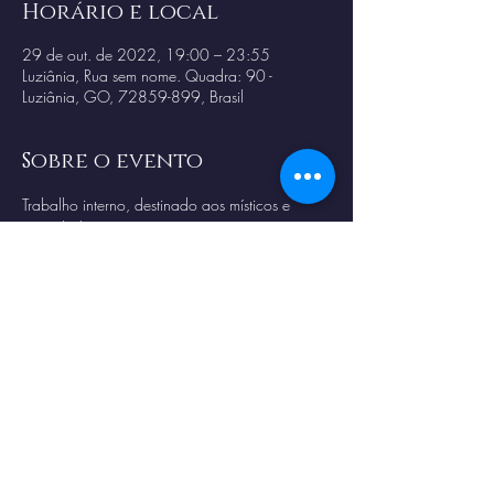
Horário e local
29 de out. de 2022, 19:00 – 23:55
Luziânia, Rua sem nome. Quadra: 90 -
Luziânia, GO, 72859-899, Brasil
Sobre o evento
Trabalho interno, destinado aos místicos e 
convidados, para orientação e 
desenvovlimento espiritual. 
Compartilhe esse evento