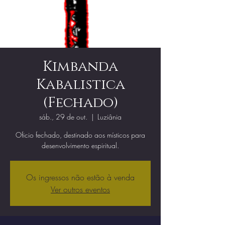
Kimbanda
Kabalistica
(Fechado)
sáb., 29 de out.
  |  
Luziânia
Oficio fechado, destinado aos místicos para
desenvolvimento espiritual.
Os ingressos não estão à venda
Ver outros eventos