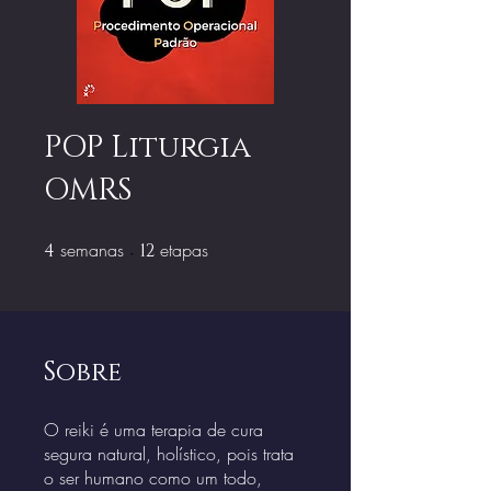
POP Liturgia
OMRS
semanas
4 semanas
etapas
12 etapas
4
12
Sobre
O reiki é uma terapia de cura
segura natural, holístico, pois trata
o ser humano como um todo,