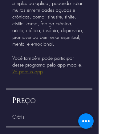
simples de aplicar, podendo tratar
muitas enfermidades agudas e
crônicas, como: sinusite, rinite,
cistite, asma, fadiga crónica,
artrite, ciática, insónia, depressão,
promovendo bem estar espiritual,
Você também pode participar
desse programa pelo app mobile.
Vá para o app
Preço
Grátis