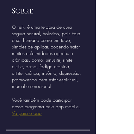
Sobre
O reiki é uma terapia de cura
segura natural, holístico, pois trata
o ser humano como um todo,
simples de aplicar, podendo tratar
muitas enfermidades agudas e
crônicas, como: sinusite, rinite,
cistite, asma, fadiga crónica,
artrite, ciática, insónia, depressão,
promovendo bem estar espiritual,
Você também pode participar
desse programa pelo app mobile.
Vá para o app