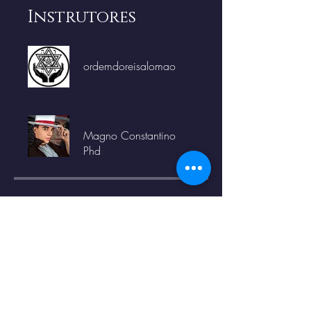
Instrutores
ordemdoreisalomao
Magno Constantino
Phd
Preço
Grátis
Compartilhar