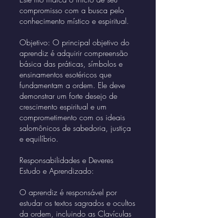
compromisso com a busca pelo
conhecimento místico e espiritual.
Objetivo: O principal objetivo do
aprendiz é adquirir compreensão
básica das práticas, símbolos e
ensinamentos esotéricos que
fundamentam a ordem. Ele deve
demonstrar um forte desejo de
crescimento espiritual e um
comprometimento com os ideais
salomônicos de sabedoria, justiça
e equilíbrio.
Responsabilidades e Deveres
Estudo e Aprendizado:
O aprendiz é responsável por
estudar os textos sagrados e ocultos
da ordem, incluindo as Clavículas