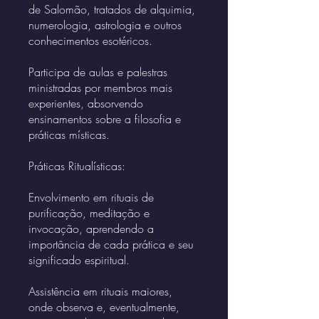
de Salomão, tratados de alquimia,
numerologia, astrologia e outros
conhecimentos esotéricos.
Participa de aulas e palestras
ministradas por membros mais
experientes, absorvendo
ensinamentos sobre a filosofia e
práticas místicas.
Práticas Ritualísticas:
Envolvimento em rituais de
purificação, meditação e
invocação, aprendendo a
importância de cada prática e seu
significado espiritual.
Assistência em rituais maiores,
onde observa e, eventualmente,