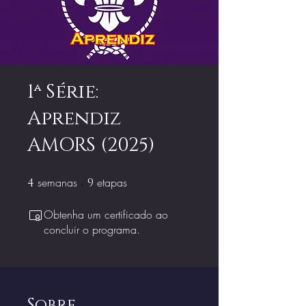
1ª Série:
Aprendiz
AMORS (2025)
semanas
4 semanas
etapas
9 etapas
4
9
Obtenha um certificado ao
concluir o programa.
Sobre