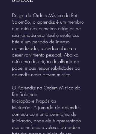
Dentro da Ordem Mística do Rei
Salomão, o aprendiz é um membro
que está nos primeiros estágios de
sua jornada espiritual e esotérica.
Este é um período de intenso
aprendizado, auto-descoberta e
desenvolvimento pessoal. Abaixo
está uma descrição detalhada do
papel e das responsabilidades do
aprendiz nesta ordem mística.
O Aprendiz na Ordem Mística do
Rei Salomão
Iniciação e Propósitos
Iniciação: A jornada do aprendiz
começa com uma cerimônia de
iniciação, onde ele é apresentado
aos princípios e valores da ordem.
Este rito marca o início de seu