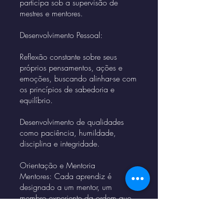
participa sob a supervisão de
mestres e mentores.
Desenvolvimento Pessoal:
Reflexão constante sobre seus
próprios pensamentos, ações e
emoções, buscando alinhar-se com
os princípios de sabedoria e
equilíbrio.
Desenvolvimento de qualidades
como paciência, humildade,
disciplina e integridade.
Orientação e Mentoria
Mentores: Cada aprendiz é
designado a um mentor, um
membro experiente da ordem que
oferece orientação, apoio e
ensinamentos personalizados. O